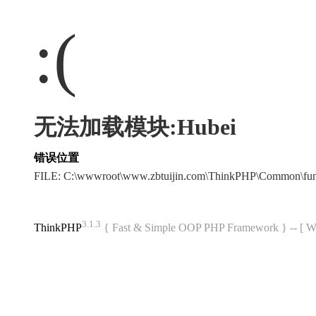
:(
无法加载模块:Hubei
错误位置
FILE: C:\wwwroot\www.zbtuijin.com\ThinkPHP\Common\fu
3.1.3
ThinkPHP
{ Fast & Simple OOP PHP Framework } -- 