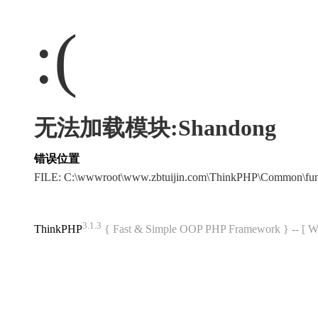
:(
无法加载模块:Shandong
错误位置
FILE: C:\wwwroot\www.zbtuijin.com\ThinkPHP\Common\fu
3.1.3
ThinkPHP
{ Fast & Simple OOP PHP Framework } -- 