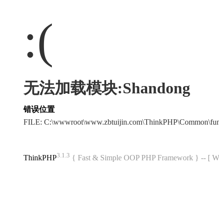
:(
无法加载模块:Shandong
错误位置
FILE: C:\wwwroot\www.zbtuijin.com\ThinkPHP\Common\fu
3.1.3
ThinkPHP
{ Fast & Simple OOP PHP Framework } -- 